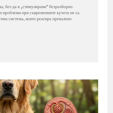
а, без да я „стимулираме“ безразборно
и проблеми при съвременните кучета не са
мунна система, която реагира прекалено