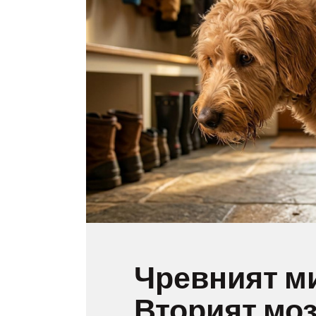
Чревният м
Вторият моз