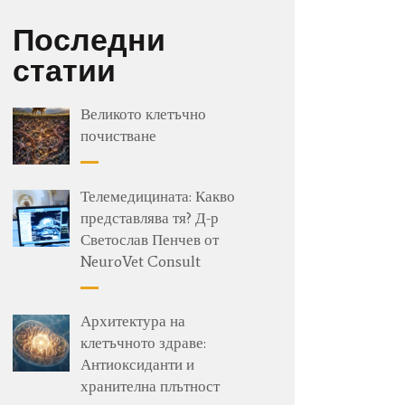
Последни
статии
Великото клетъчно
почистване
Телемедицината: Какво
представлява тя? Д-р
Светослав Пенчев от
NeuroVet Consult
Архитектура на
клетъчното здраве:
Антиоксиданти и
хранителна плътност