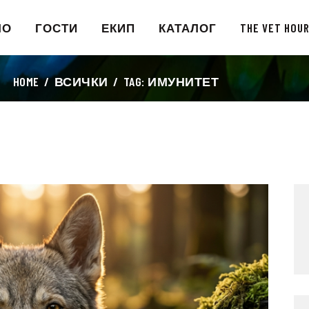
НАЧАЛО
ЛО
ГОСТИ
ЕКИП
КАТАЛОГ
THE VET HOU
ГОСТИ
HOME
ВСИЧКИ
TAG: ИМУНИТЕТ
ЕКИП
КАТАЛОГ
THE VET HOUR
БЛОГ
КОНТАКТ