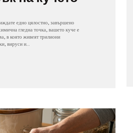
виждате едно цялостно, завършено
химична гледна точка, вашето куче е
а, в която живеят трилиони
ки, вируси и…