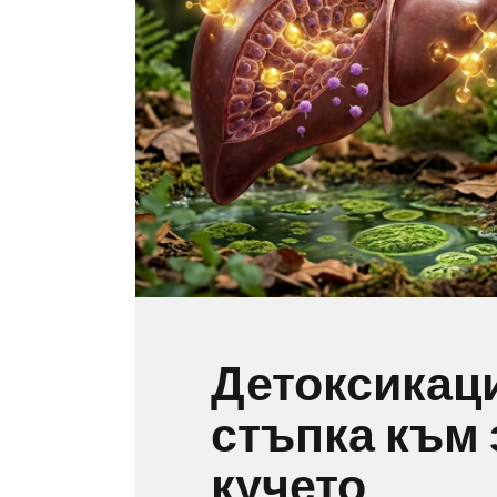
Детоксикаци
стъпка към 
кучето