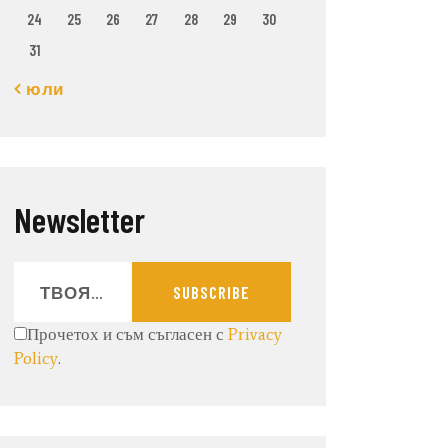
24
25
26
27
28
29
30
31
« юли
Newsletter
SUBSCRIBE
Прочетох и съм съгласен с
Privacy
Policy
.