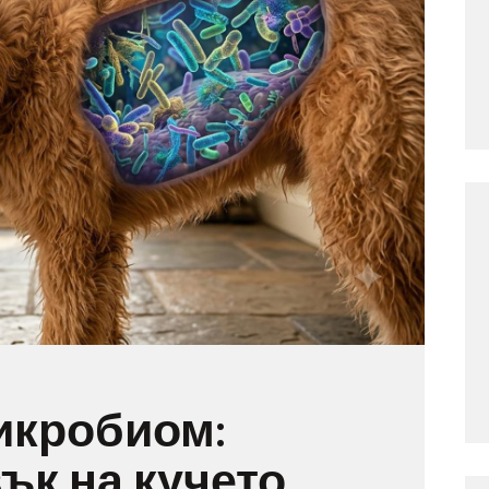
икробиом:
ък на кучето