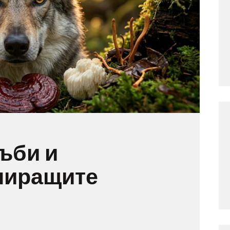
ъби и
лиращите