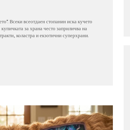
то“. Всеки всеотдаен стопанин иска кучето
а купичката за храна често заприличва на
стракти, коластра и екзотични суперхрани.