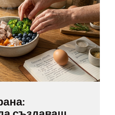
рана:
 да създаваш