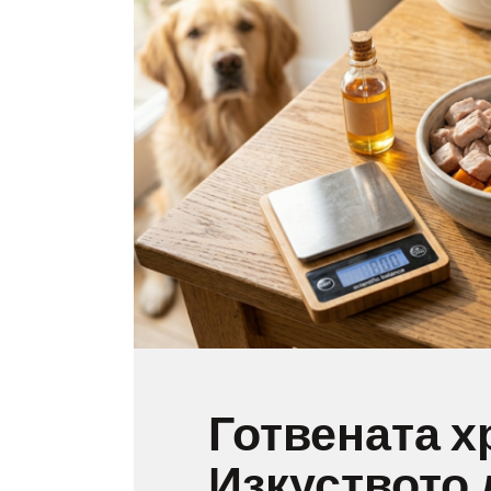
Готвената х
Изкуството