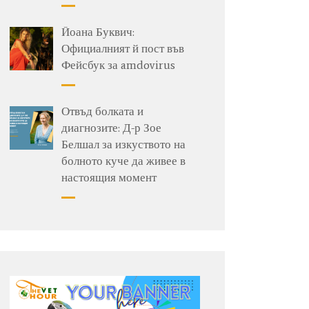
Йоана Буквич:
Официалният й пост във
Фейсбук за amdovirus
Отвъд болката и
диагнозите: Д-р Зое
Белшал за изкуството на
болното куче да живее в
настоящия момент