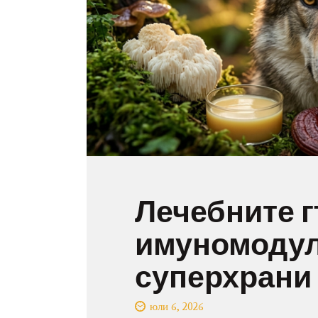
Лечебните г
имуномоду
суперхрани
юли 6, 2026