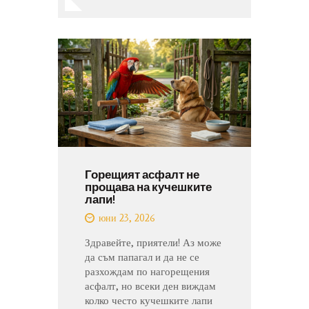
Горещият асфалт не
прощава на кучешките
лапи!
юни 23, 2026
Здравейте, приятели! Аз може
да съм папагал и да не се
разхождам по нагорещения
асфалт, но всеки ден виждам
колко често кучешките лапи