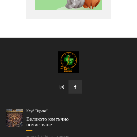
Клуб "Здраве"
Великото клетъчно
почистване
август 3, 2026
by
Людмила