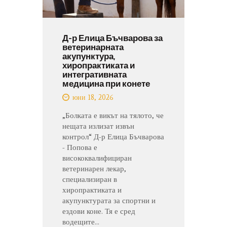
Д-р Елица Бъчварова за
ветеринарната
акупунктура,
хиропрактиката и
интегративната
медицина при конете
юни 18, 2026
„Болката е викът на тялото, че
нещата излизат извън
контрол“ Д-р Елица Бъчварова
- Попова е
висококвалифициран
ветеринарен лекар,
специализиран в
хиропрактиката и
акупунктурата за спортни и
ездови коне. Тя е сред
водещите…