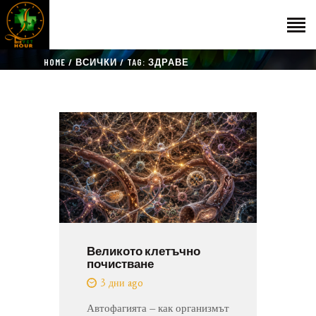
HOME
ВСИЧКИ
TAG: ЗДРАВЕ
НАЧАЛО
ГОСТИ
ЕКИП
КАТАЛОГ
THE VET HOUR
БЛОГ
КОНТАКТ
Великото клетъчно
почистване
3 дни ago
Автофагията – как организмът