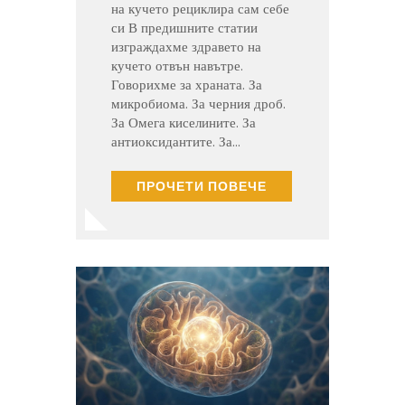
на кучето рециклира сам себе
си В предишните статии
изграждахме здравето на
кучето отвън навътре.
Говорихме за храната. За
микробиома. За черния дроб.
За Омега киселините. За
антиоксидантите. За…
ПРОЧЕТИ ПОВЕЧЕ