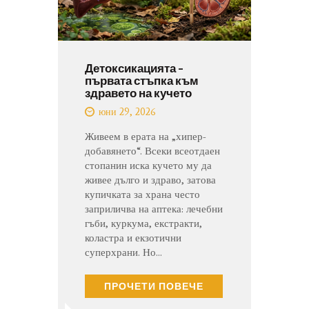
Детоксикацията –
първата стъпка към
здравето на кучето
юни 29, 2026
Живеем в ерата на „хипер-
добавянето“. Всеки всеотдаен
стопанин иска кучето му да
живее дълго и здраво, затова
купичката за храна често
заприличва на аптека: лечебни
гъби, куркума, екстракти,
коластра и екзотични
суперхрани. Но…
ПРОЧЕТИ ПОВЕЧЕ