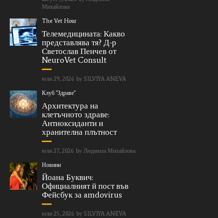
Михайлова
The Vet Hour
Телемедицината: Какво
представлява тя? Д-р
Светослав Пенчев от
NeuroVet Consult
юли 29, 2026
by
SILVIYA ANEVA
Клуб "Здраве"
Архитектура на
клетъчното здраве:
Антиоксиданти и
хранителна плътност
юли 27, 2026
by
Людмила Михайлова
Новини
Йоана Буквич:
Официалният й пост във
Фейсбук за amdovirus
юли 25, 2026
by
SILVIYA ANEVA