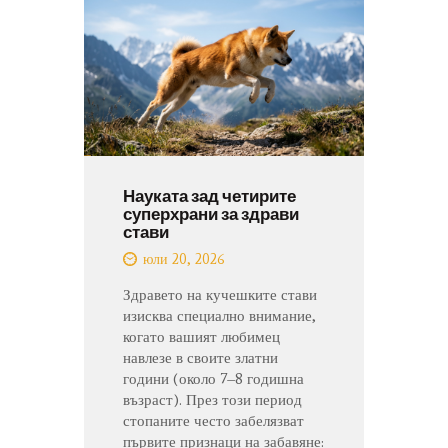
Науката зад четирите
суперхрани за здрави
стави
юли 20, 2026
Здравето на кучешките стави
изисква специално внимание,
когато вашият любимец
навлезе в своите златни
години (около 7–8 годишна
възраст). През този период
стопаните често забелязват
първите признаци на забавяне: