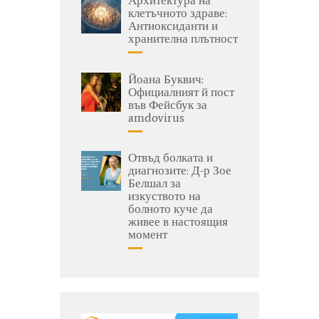
Архитектура на
клетъчното здраве:
Антиоксиданти и
хранителна плътност
Йоана Буквич:
Официалният й пост
във Фейсбук за
amdovirus
Отвъд болката и
диагнозите: Д-р Зое
Белшал за
изкуството на
болното куче да
живее в настоящия
момент