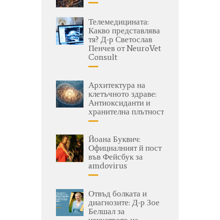
Телемедицината:
Какво представлява
тя? Д-р Светослав
Пенчев от NeuroVet
Consult
Архитектура на
клетъчното здраве:
Антиоксиданти и
хранителна плътност
Йоана Буквич:
Официалният й пост
във Фейсбук за
amdovirus
Отвъд болката и
диагнозите: Д-р Зое
Белшал за
изкуството на