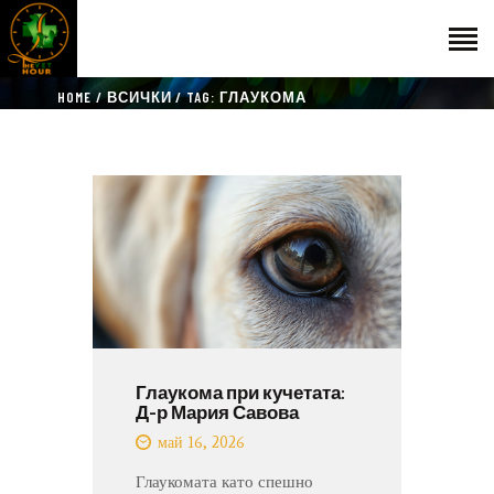
HOME
ВСИЧКИ
TAG: ГЛАУКОМА
НАЧАЛО
ГОСТИ
ЕКИП
КАТАЛОГ
THE VET HOUR
БЛОГ
КОНТАКТ
Глаукома при кучетата:
Д-р Мария Савова
май 16, 2026
Глаукомата като спешно