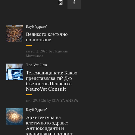
Клуб "Здраве"
Великото клетъчно
почистване
август 3, 2026
by
Людмила
Михайлова
The Vet Hour
Телемедицината: Какво
представлява тя? Д-р
Светослав Пенчев от
NeuroVet Consult
юли 29, 2026
by
SILVIYA ANEVA
Клуб "Здраве"
Архитектура на
клетъчното здраве:
Антиоксиданти и
хранителна плътност