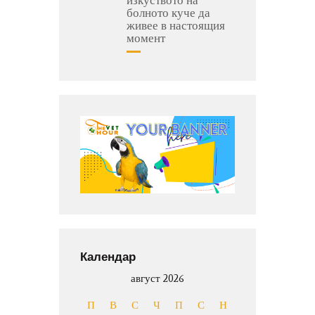
болното куче да
живее в настоящия
момент
Календар
август 2026
П
В
С
Ч
П
С
Н