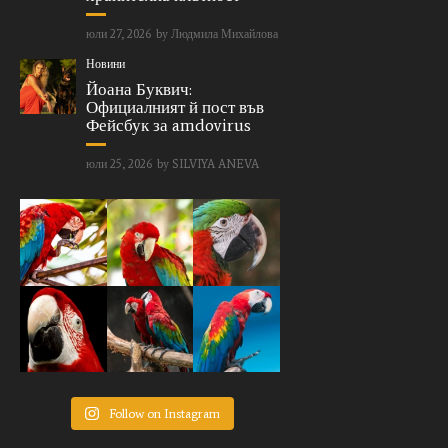
юли 27, 2026
by
Людмила Михайлова
Новини
Йоана Буквич:
Официалният й пост във
Фейсбук за amdovirus
юли 25, 2026
by
SILVIYA ANEVA
Follow on Instagram