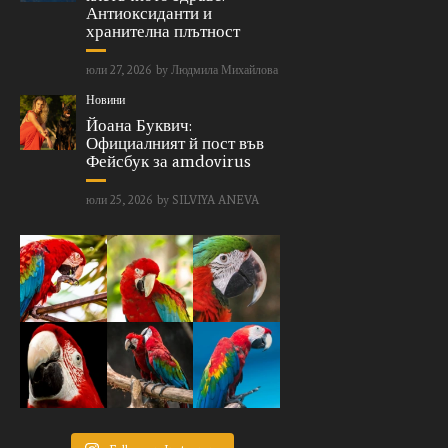
Антиоксиданти и
хранителна плътност
юли 27, 2026
by
Людмила Михайлова
Новини
Йоана Буквич:
Официалният й пост във
Фейсбук за amdovirus
юли 25, 2026
by
SILVIYA ANEVA