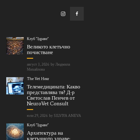
Клуб "Здраве"
Великото клетъчно
почистване
август 3, 2026
by
Людмила
Михайлова
The Vet Hour
Телемедицината: Какво
представлява тя? Д-р
Светослав Пенчев от
NeuroVet Consult
юли 29, 2026
by
SILVIYA ANEVA
Клуб "Здраве"
Архитектура на
клетъчното здраве: