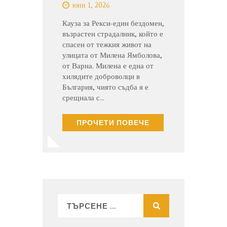
юни 1, 2026
Кауза за Рекси-един бездомен,
възрастен страдалник, който е
спасен от тежкия живот на
улицата от Милена Ямболова,
от Варна. Милена е една от
хилядите доброволци в
България, чиято съдба я е
срещнала с…
ПРОЧЕТИ ПОВЕЧЕ