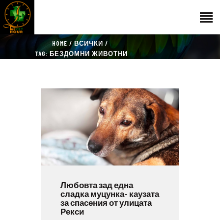
HOME
ВСИЧКИ
НАЧАЛО
TAG: БЕЗДОМНИ ЖИВОТНИ
ГОСТИ
ЕКИП
КАТАЛОГ
THE VET HOUR
БЛОГ
КОНТАКТ
Любовта зад една
сладка муцунка- каузата
за спасения от улицата
Рекси