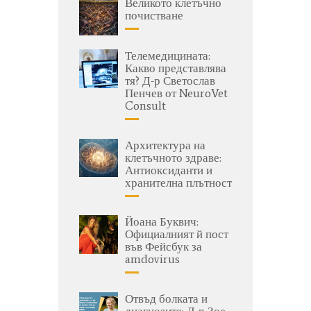
Великото клетъчно
почистване
Телемедицината:
Какво представлява
тя? Д-р Светослав
Пенчев от NeuroVet
Consult
Архитектура на
клетъчното здраве:
Антиоксиданти и
хранителна плътност
Йоана Буквич:
Официалният й пост
във Фейсбук за
amdovirus
Отвъд болката и
диагнозите: Д-р Зое