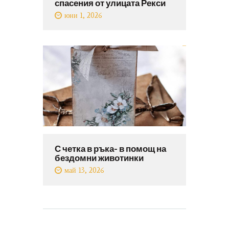
спасения от улицата Рекси
юни 1, 2026
С четка в ръка- в помощ на
бездомни животинки
май 13, 2026