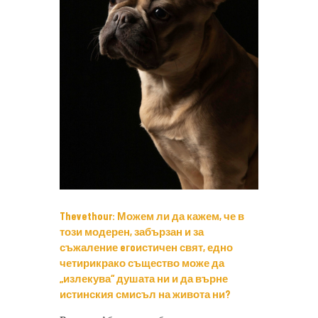
Thevethour: Можем ли да кажем, че в
този модерен, забързан и за
съжаление eгoистичен свят, едно
четирикрако същество може да
„излекува“ душата ни и да върне
истинския смисъл на живота ни?