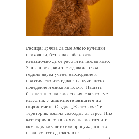
Росица:
Трябва да сме
много
кучешки
психолози, без това е абсолютно
невъзможно да се работи на такова ниво.
Зад кадрите, които създаваме, стоят
години наред учене, наблюдение и
практическо изследване на кучешкото
поведение и езика на тялото. Нашата
безапелационна философия, с която сме
известни, е:
животното винаги е на
първо място
. Студио „Жълто куче“ е
територия, изцяло свободна от стрес. Ние
категорично отхвърляме насилствените
команди, викането или принуждаването
на животното да застава в