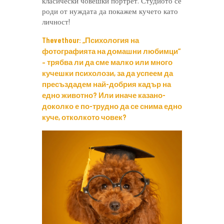
класически човешки портрет. Студиото се
роди от нуждата да покажем кучето като
личност!
Thevethour: „Психология на
фотографията на домашни любимци“
– трябва ли да сме малко или много
кучешки психолози, за да успеем да
пресъздадем най-добрия кадър на
едно животно? Или иначе казано-
доколко е по-трудно да се снима едно
куче, отколкото човек?