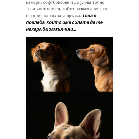
камери, софтбоксове и да уловя точно
този чист поглед, който разказва цялата
Това е
история на тяхната връзка.
погледа, който има силата да те
накара да замълчиш…