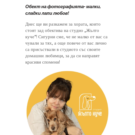
Обект на фотографията- малки,
сладки лапи любов!
Днес ще ви разкажем за хората, които
стоят зад обектива на студио „Жълто
куче“! Сигурни сме, че не малко от вас са
чували за тях, а още повече от вас лично
са присъствали в студиото със своите
домашни любимци, за да си направят
красиви спомени!