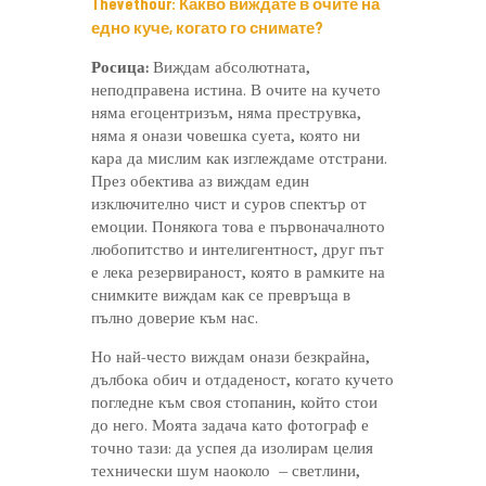
Thevethour: Какво виждате в очите на
едно куче, когато го снимате?
Росица:
Виждам абсолютната,
неподправена истина. В очите на кучето
няма егоцентризъм, няма преструвка,
няма я онази човешка суета, която ни
кара да мислим как изглеждаме отстрани.
През обектива аз виждам един
изключително чист и суров спектър от
емоции. Понякога това е първоначалното
любопитство и интелигентност, друг път
е лека резервираност, която в рамките на
снимките виждам как се превръща в
пълно доверие към нас.
Но най-често виждам онази безкрайна,
дълбока обич и отдаденост, когато кучето
погледне към своя стопанин, който стои
до него. Моята задача като фотограф е
точно тази: да успея да изолирам целия
технически шум наоколо – светлини,