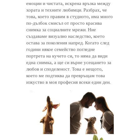
емоции и чистата, искрена връзка между
хората и техните любимци. Разбрах, че
това, което правим в студиото, има много
по-дълбок смисъл от просто красива
снимка за социалните мрежи. Ние
създаваме визуално наследство, което
остава за поколения напред. Когато след
години някое семейство погледне
портрета на кучето си, то няма да види
една снимка, а ще си върне усещането за
любов и споделеност. Това е нещото,
което ме подтиква да превръщам това
изкуство в моя професия всеки един ден.