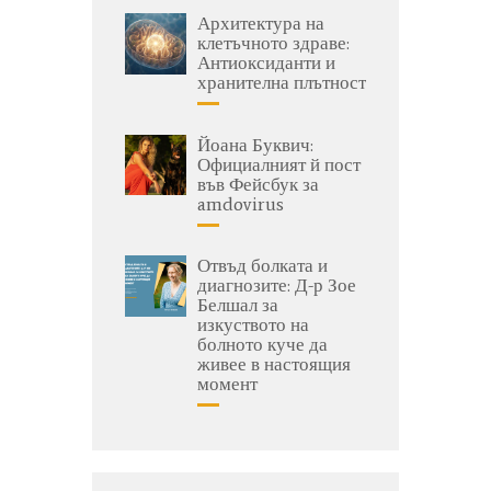
Архитектура на
клетъчното здраве:
Антиоксиданти и
хранителна плътност
Йоана Буквич:
Официалният й пост
във Фейсбук за
amdovirus
Отвъд болката и
диагнозите: Д-р Зое
Белшал за
изкуството на
болното куче да
живее в настоящия
момент