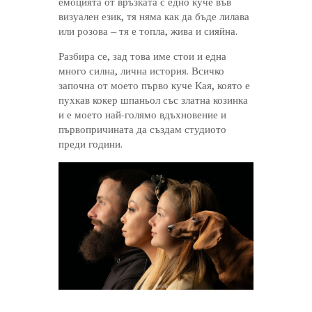
емоцията от връзката с едно куче във
визуален език, тя няма как да бъде лилава
или розова – тя е топла, жива и сияйна.
Разбира се, зад това име стои и една
много силна, лична история. Всичко
започна от моето първо куче Кая, която е
пухкав кокер шпаньол със златна козинка
и е моето най-голямо вдъхновение и
първопричината да създам студиото
преди години.