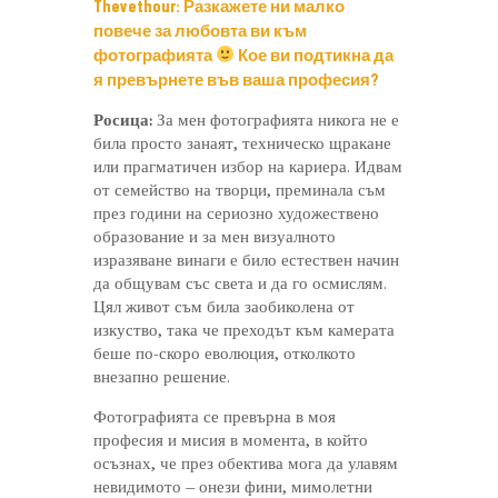
Thevethour: Разкажете ни малко
повече за любовта ви към
фотографията
Кое ви подтикна да
я превърнете във ваша професия?
Росица:
За мен фотографията никога не е
била просто занаят, техническо щракане
или прагматичен избор на кариера. Идвам
от семейство на творци, преминала съм
през години на сериозно художествено
образование и за мен визуалното
изразяване винаги е било естествен начин
да общувам със света и да го осмислям.
Цял живот съм била заобиколена от
изкуство, така че преходът към камерата
беше по-скоро еволюция, отколкото
внезапно решение.
Фотографията се превърна в моя
професия и мисия в момента, в който
осъзнах, че през обектива мога да улавям
невидимото – онези фини, мимолетни