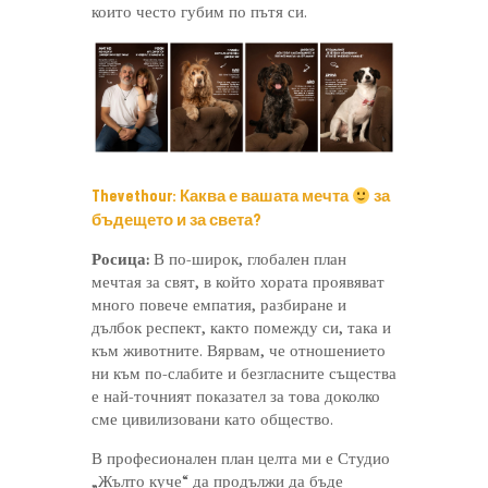
които често губим по пътя си.
Thevethour: Каква е вашата мечта
за
бъдещето и за света?
Росица:
В по-широк, глобален план
мечтая за свят, в който хората проявяват
много повече емпатия, разбиране и
дълбок респект, както помежду си, така и
към животните. Вярвам, че отношението
ни към по-слабите и безгласните същества
е най-точният показател за това доколко
сме цивилизовани като общество.
В професионален план целта ми е Студио
„Жълто куче“ да продължи да бъде