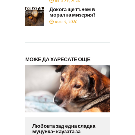
юни 29, 2026
Докога ще тънем в
морална мизерия?
юли 3, 2026
МОЖЕ ДА ХАРЕСАТЕ ОЩЕ
Любовта зад една сладка
муцунка- каузата за