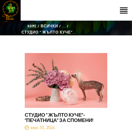
HOME
ВСИЧКИ
...
НАЧАЛО
СТУДИО “ ЖЪЛТО КУЧЕ”...
ГОСТИ
ЕКИП
КАТАЛОГ
THE VET HOUR
БЛОГ
КОНТАКТ
СТУДИО “ ЖЪЛТО КУЧЕ”-
“ПЕЧАТНИЦА” ЗА СПОМЕНИ!
юни 30, 2026