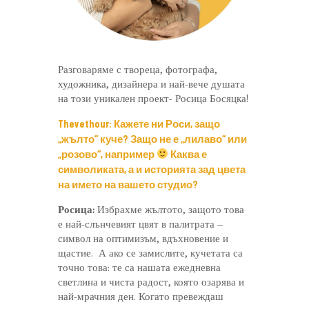
Разговаряме с твореца, фотографа,
художника, дизайнера и най-вече душата
на този уникален проект- Росица Босяцка!
Thevethour: Кажете ни Роси, защо
„жълто“ куче? Защо не е „лилаво“ или
„розово“, например
Каква е
символиката, а и историята зад цвета
на името на вашето студио?
Росица:
Избрахме жълтото, защото това
е най-слънчевият цвят в палитрата –
символ на оптимизъм, вдъхновение и
щастие. А ако се замислите, кучетата са
точно това: те са нашата ежедневна
светлина и чиста радост, която озарява и
най-мрачния ден. Когато превеждаш