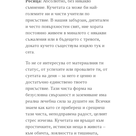
Росица:
Абсолютно, без никакво
съмнение. Кучетата са може би най-
големите ни и чисти учители по
присъствие. В нашия забързан, дигитален
и често повърхностен свят, ние хората
постоянно живеем в миналото с някакви
съжаления или в бъдещето с тревоги,
докато кучето съществува изцяло тук и
сега.
То не се интересува от материалния ти
статус, от успехите или провалите ти, от
суетата на деня – за него е ценно и
достатъчно единствено твоето
присъствие. Тази чиста форма на
безусловна свързаност и заземяване има
реална лечебна сила за душите ни. Всички
знаем как като се прибереш и срещнеш
тази чиста, неподправена радост, целият
стрес изчезва. Кучетата ни връщат към
простичките, истински неща в живота –
към обичта, лоялността и тишината,