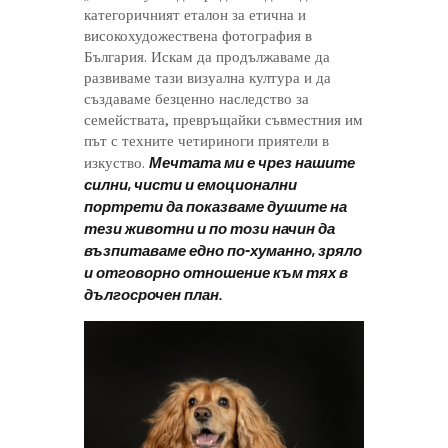
категоричният еталон за етична и
високохудожествена фотография в
България. Искам да продължаваме да
развиваме тази визуална култура и да
създаваме безценно наследство за
семействата, превръщайки съвместния им
път с техните четириноги приятели в
Мечтата ми е чрез нашите
изкуство.
силни, чисти и емоционални
портрети да показваме душите на
тези животни и по този начин да
възпитаваме едно по-хуманно, зряло
и отговорно отношение към тях в
дългосрочен план.