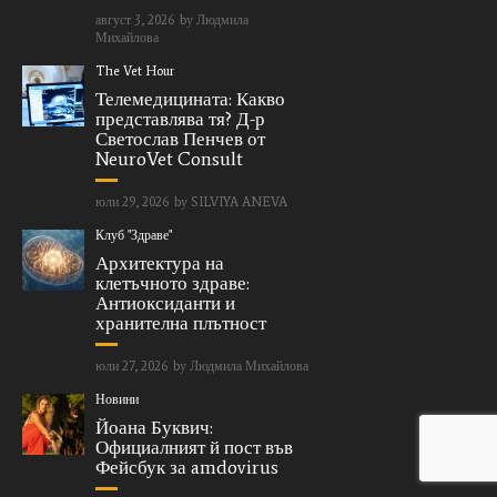
август 3, 2026
by
Людмила
Михайлова
The Vet Hour
Телемедицината: Какво
представлява тя? Д-р
Светослав Пенчев от
NeuroVet Consult
юли 29, 2026
by
SILVIYA ANEVA
Клуб "Здраве"
Архитектура на
клетъчното здраве:
Антиоксиданти и
хранителна плътност
юли 27, 2026
by
Людмила Михайлова
Новини
Йоана Буквич:
Официалният й пост във
Фейсбук за amdovirus