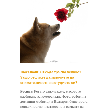
Thevethour: Откъде тръгна всичко?
Защо решихте да започнете да
снимате животни в студиото си?
Росица:
Когато започвахме, масовото
разбиране за комерсиална фотография на
домашни любимци в България беше доста
повърхностно и затворено в рамките на