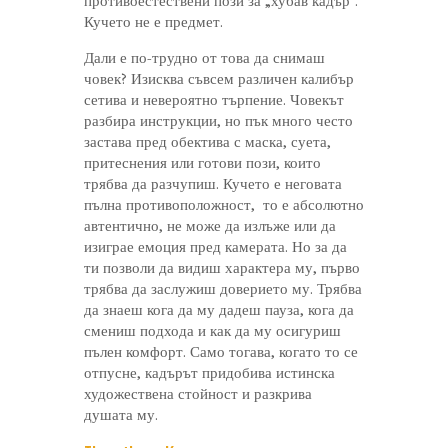
противоестествени пози за „хубав кадър“.
Кучето не е предмет.
Дали е по-трудно от това да снимаш
човек? Изисква съвсем различен калибър
сетива и невероятно търпение. Човекът
разбира инструкции, но пък много често
застава пред обектива с маска, суета,
притеснения или готови пози, които
трябва да разчупиш. Кучето е неговата
пълна противоположност, то е абсолютно
автентично, не може да излъже или да
изиграе емоция пред камерата. Но за да
ти позволи да видиш характера му, първо
трябва да заслужиш доверието му. Трябва
да знаеш кога да му дадеш пауза, кога да
смениш подхода и как да му осигуриш
пълен комфорт. Само тогава, когато то се
отпусне, кадърът придобива истинска
художествена стойност и разкрива
душата му.