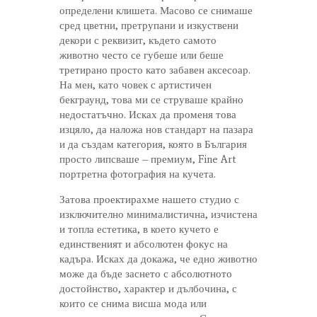
определени клишета. Масово се снимаше
сред цветни, претрупани и изкуствени
декори с реквизит, където самото
животно често се губеше или беше
третирано просто като забавен аксесоар.
На мен, като човек с артистичен
бекграунд, това ми се струваше крайно
недостатъчно. Исках да променя това
изцяло, да наложа нов стандарт на пазара
и да създам категория, която в България
просто липсваше – премиум, Fine Art
портретна фотография на кучета.
Затова проектирахме нашето студио с
изключително минималистична, изчистена
и топла естетика, в което кучето е
единственият и абсолютен фокус на
кадъра. Исках да докажа, че едно животно
може да бъде заснето с абсолютното
достойнство, характер и дълбочина, с
които се снима висша мода или